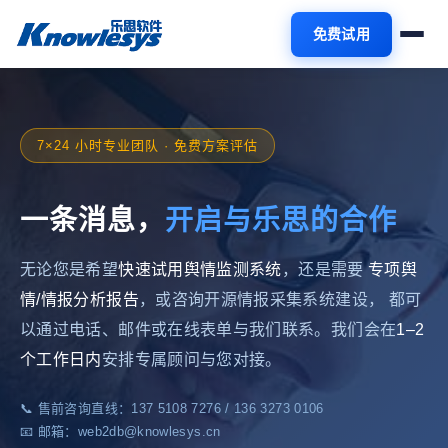
免费试用
7×24 小时专业团队 · 免费方案评估
一条消息，
开启与乐思的合作
无论您是希望
快速试用舆情监测系统
，还是需要
专项舆
情/情报分析报告
，或咨询开源情报采集系统建设， 都可
以通过电话、邮件或在线表单与我们联系。我们会在
1–2
个工作日内
安排专属顾问与您对接。
📞 售前咨询直线：137 5108 7276 / 136 3273 0106
📧 邮箱：web2db@knowlesys.cn