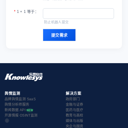
*
1 + 1 等于：
防止机器人提交
舆情监测
解决方案
品牌舆情监测 SaaS
政府部门
舆情分析师服务
金融与证券
新闻数据 API
医药与医疗
NEW
开源情报 OSINT监测
教育与高校
🌐
媒体与出版
央企与国资