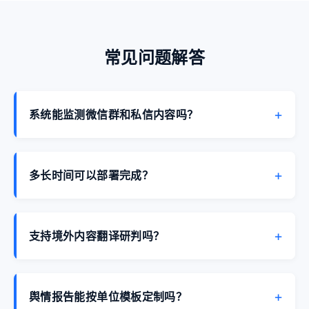
常见问题解答
+
系统能监测微信群和私信内容吗？
微信私信属私密通信依法无法监测。乐思覆盖微信公
众号、视频号等公开内容，同时对抖音、微博、B站
+
多长时间可以部署完成？
等公开社媒采集，以"截图流出"形式进入公开平台的
内容也能识别。
SaaS版无需安装，配置关键词最快1小时启动监测。
本地化部署通常2-4周，专属技术团队驻场支持。
+
支持境外内容翻译研判吗？
支持。内置60+语种AI翻译引擎，实时翻译境外媒体
涉华内容并标注情感倾向，帮助判断境外舆情危害程
+
舆情报告能按单位模板定制吗？
度。