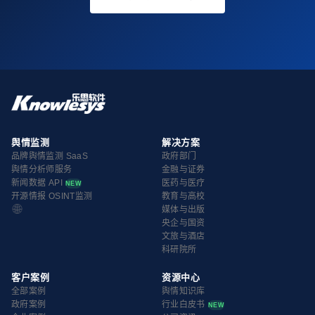
舆情监测
解决方案
品牌舆情监测 SaaS
政府部门
舆情分析师服务
金融与证券
新闻数据 API
医药与医疗
NEW
开源情报 OSINT监测
教育与高校
🌐
媒体与出版
央企与国资
文旅与酒店
科研院所
客户案例
资源中心
全部案例
舆情知识库
政府案例
行业白皮书
NEW